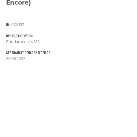
Encore)
008153
ID:
Прошедшие курсы:
Fundamentals 1&2
Сертификат действителен до:
20.06.2022