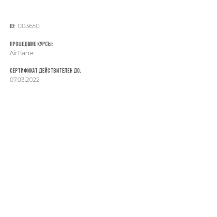
003650
ID:
Прошедшие курсы:
AirBarre
Сертификат действителен до:
07.03.2022